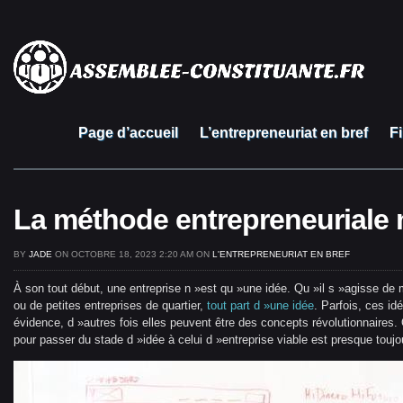
Page d’accueil
L’entrepreneuriat en bref
F
La méthode entrepreneuriale
BY
JADE
ON OCTOBRE 18, 2023 2:20 AM ON
L'ENTREPRENEURIAT EN BREF
À son tout début, une entreprise n »est qu »une idée. Qu »il s »agisse d
ou de petites entreprises de quartier,
tout part d »une idée
. Parfois, ces id
évidence, d »autres fois elles peuvent être des concepts révolutionnaires. 
pour passer du stade d »idée à celui d »entreprise viable est presque tou